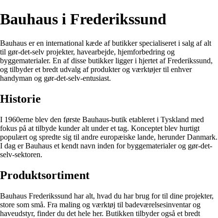
Bauhaus i Frederikssund
Bauhaus er en international kæde af butikker specialiseret i salg af alt
til gør-det-selv projekter, havearbejde, hjemforbedring og
byggematerialer. En af disse butikker ligger i hjertet af Frederikssund,
og tilbyder et bredt udvalg af produkter og værktøjer til enhver
handyman og gør-det-selv-entusiast.
Historie
I 1960erne blev den første Bauhaus-butik etableret i Tyskland med
fokus på at tilbyde kunder alt under et tag. Konceptet blev hurtigt
populært og spredte sig til andre europæiske lande, herunder Danmark.
I dag er Bauhaus et kendt navn inden for byggematerialer og gør-det-
selv-sektoren.
Produktsortiment
Bauhaus Frederikssund har alt, hvad du har brug for til dine projekter,
store som små. Fra maling og værktøj til badeværelsesinventar og
haveudstyr, finder du det hele her. Butikken tilbyder også et bredt