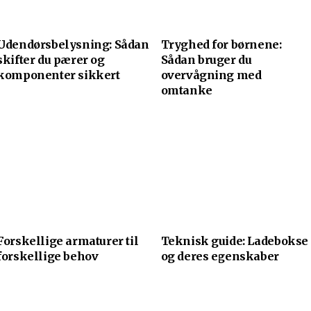
Udendørsbelysning: Sådan
Tryghed for børnene:
skifter du pærer og
Sådan bruger du
komponenter sikkert
overvågning med
omtanke
Forskellige armaturer til
Teknisk guide: Ladebokse
forskellige behov
og deres egenskaber