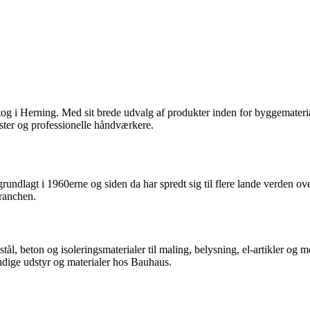
dtog i Herning. Med sit brede udvalg af produkter inden for byggemateri
aster og professionelle håndværkere.
ndlagt i 1960erne og siden da har spredt sig til flere lande verden ove
branchen.
tål, beton og isoleringsmaterialer til maling, belysning, el-artikler o
endige udstyr og materialer hos Bauhaus.