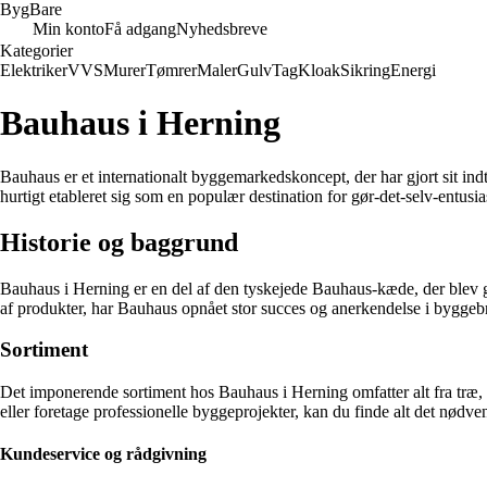
Byg
Bare
Min konto
Få adgang
Nyhedsbreve
Kategorier
Elektriker
VVS
Murer
Tømrer
Maler
Gulv
Tag
Kloak
Sikring
Energi
Bauhaus i Herning
Bauhaus er et internationalt byggemarkedskoncept, der har gjort sit in
hurtigt etableret sig som en populær destination for gør-det-selv-entusi
Historie og baggrund
Bauhaus i Herning er en del af den tyskejede Bauhaus-kæde, der blev gru
af produkter, har Bauhaus opnået stor succes og anerkendelse i bygge
Sortiment
Det imponerende sortiment hos Bauhaus i Herning omfatter alt fra træ, s
eller foretage professionelle byggeprojekter, kan du finde alt det nødv
Kundeservice og rådgivning