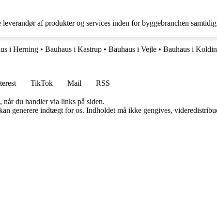
e leverandør af produkter og services inden for byggebranchen samtidig
us i Herning
•
Bauhaus i Kastrup
•
Bauhaus i Vejle
•
Bauhaus i Koldi
terest
TikTok
Mail
RSS
 når du handler via links på siden.
 kan generere indtægt for os. Indholdet må ikke gengives, videredistribue