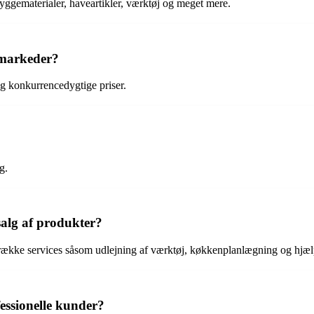
yggematerialer, haveartikler, værktøj og meget mere.
emarkeder?
og konkurrencedygtige priser.
g.
salg af produkter?
række services såsom udlejning af værktøj, køkkenplanlægning og hjælp
essionelle kunder?