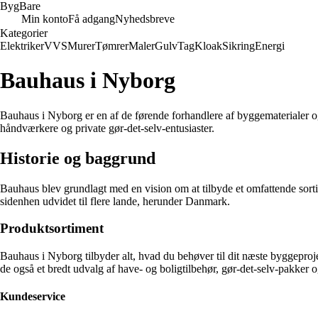
Byg
Bare
Min konto
Få adgang
Nyhedsbreve
Kategorier
Elektriker
VVS
Murer
Tømrer
Maler
Gulv
Tag
Kloak
Sikring
Energi
Bauhaus i Nyborg
Bauhaus i Nyborg er en af de førende forhandlere af byggematerialer og
håndværkere og private gør-det-selv-entusiaster.
Historie og baggrund
Bauhaus blev grundlagt med en vision om at tilbyde et omfattende sort
sidenhen udvidet til flere lande, herunder Danmark.
Produktsortiment
Bauhaus i Nyborg tilbyder alt, hvad du behøver til dit næste byggeproj
de også et bredt udvalg af have- og boligtilbehør, gør-det-selv-pakker 
Kundeservice