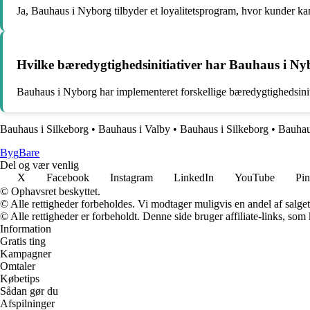
Ja, Bauhaus i Nyborg tilbyder et loyalitetsprogram, hvor kunder kan
Hvilke bæredygtighedsinitiativer har Bauhaus i N
Bauhaus i Nyborg har implementeret forskellige bæredygtighedsiniti
Bauhaus i Silkeborg
•
Bauhaus i Valby
•
Bauhaus i Silkeborg
•
Bauhau
Byg
Bare
Del og vær venlig
X
Facebook
Instagram
LinkedIn
YouTube
Pin
© Ophavsret beskyttet.
© Alle rettigheder forbeholdes. Vi modtager muligvis en andel af salget,
© Alle rettigheder er forbeholdt. Denne side bruger affiliate-links, som
Information
Gratis ting
Kampagner
Omtaler
Købetips
Sådan gør du
Afspilninger