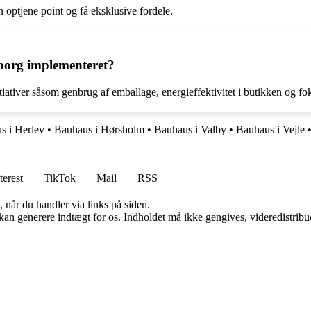
 optjene point og få eksklusive fordele.
yborg implementeret?
ativer såsom genbrug af emballage, energieffektivitet i butikken og fo
s i Herlev
•
Bauhaus i Hørsholm
•
Bauhaus i Valby
•
Bauhaus i Vejle
terest
TikTok
Mail
RSS
 når du handler via links på siden.
 kan generere indtægt for os. Indholdet må ikke gengives, videredistribue