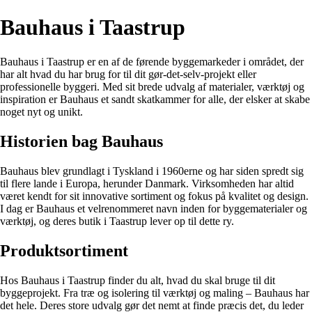
Bauhaus i Taastrup
Bauhaus i Taastrup er en af de førende byggemarkeder i området, der
har alt hvad du har brug for til dit gør-det-selv-projekt eller
professionelle byggeri. Med sit brede udvalg af materialer, værktøj og
inspiration er Bauhaus et sandt skatkammer for alle, der elsker at skabe
noget nyt og unikt.
Historien bag Bauhaus
Bauhaus blev grundlagt i Tyskland i 1960erne og har siden spredt sig
til flere lande i Europa, herunder Danmark. Virksomheden har altid
været kendt for sit innovative sortiment og fokus på kvalitet og design.
I dag er Bauhaus et velrenommeret navn inden for byggematerialer og
værktøj, og deres butik i Taastrup lever op til dette ry.
Produktsortiment
Hos Bauhaus i Taastrup finder du alt, hvad du skal bruge til dit
byggeprojekt. Fra træ og isolering til værktøj og maling – Bauhaus har
det hele. Deres store udvalg gør det nemt at finde præcis det, du leder