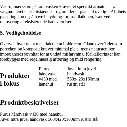
Vær opmærksom på, om vasken kræver et specifikt armatur – fx
vægmonteret eller fritstående – og om der er plads til overløb. Afløbets
placering kan også have betydning for installationen, især ved
renovering af eksisterende badeværelser.
5. Vedligeholdelse
Overvej, hvor nemt materialet er at holde rent. Glatte overflader som
porcelæn og komposit kræver minimal pleje, mens natursten bør
imprægneres jævnligt for at undgå misfarvning. Kalkaflejringer kan
forebygges med regelmæssig aftørring og mild rengøring.
Purus
Juvel Intra juvel
håndvask
håndvask
Produkter
v430 med
560x420x160mm
i fokus
hanehul
rustfri stål
Produktbeskrivelser
Purus håndvask v430 med hanehul
Juvel Intra juvel håndvask 560x420x160mm rustfri stål