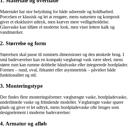
1. Materiale og overflade
Materialet har stor betydning for både udseende og holdbarhed.
Porcelæn er klassisk og let at rengøre, mens natursten og komposit
giver et eksklusivt udtryk, men kræver mere vedligeholdelse.
Glasvaske kan tilføre et moderne look, men viser lettere kalk og
vandmærker.
2. Størrelse og form
Størrelsen skal passe til rummets dimensioner og den ønskede brug. I
små badeværelser kan en kompakt væghængt vask være ideel, mens
større rum kan rumme dobbelte håndvaske eller integrerede bordplader.
Formen – rund, oval, firkantet eller asymmetrisk – påvirker både
funktionalitet og stil.
3. Monteringstype
Der findes flere monteringsformer: væghængte vaske, bordpladevaske,
underlimede vaske og fritstående modeller. Væghængte vaske sparer
plads og giver et let udtryk, mens bordpladevaske ofte bruges som
designelement i moderne badeværelser.
4. Armatur og afløb