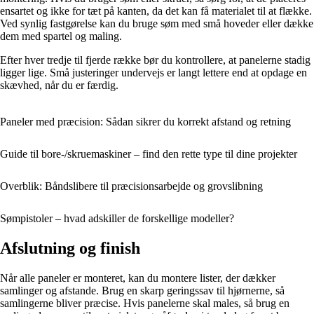
ensartet og ikke for tæt på kanten, da det kan få materialet til at flække.
Ved synlig fastgørelse kan du bruge søm med små hoveder eller dække
dem med spartel og maling.
Efter hver tredje til fjerde række bør du kontrollere, at panelerne stadig
ligger lige. Små justeringer undervejs er langt lettere end at opdage en
skævhed, når du er færdig.
Paneler med præcision: Sådan sikrer du korrekt afstand og retning
Guide til bore-/skruemaskiner – find den rette type til dine projekter
Overblik: Båndslibere til præcisionsarbejde og grovslibning
Sømpistoler – hvad adskiller de forskellige modeller?
Afslutning og finish
Når alle paneler er monteret, kan du montere lister, der dækker
samlinger og afstande. Brug en skarp geringssav til hjørnerne, så
samlingerne bliver præcise. Hvis panelerne skal males, så brug en