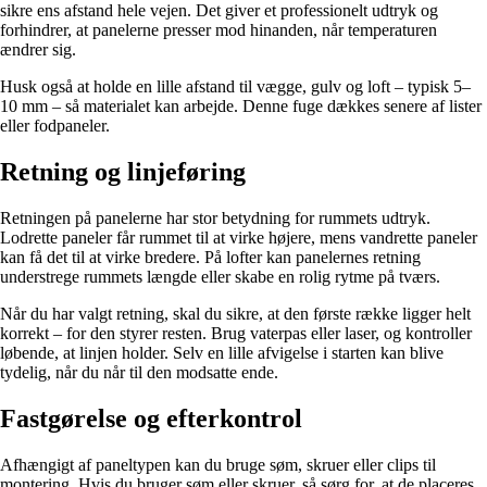
sikre ens afstand hele vejen. Det giver et professionelt udtryk og
forhindrer, at panelerne presser mod hinanden, når temperaturen
ændrer sig.
Husk også at holde en lille afstand til vægge, gulv og loft – typisk 5–
10 mm – så materialet kan arbejde. Denne fuge dækkes senere af lister
eller fodpaneler.
Retning og linjeføring
Retningen på panelerne har stor betydning for rummets udtryk.
Lodrette paneler får rummet til at virke højere, mens vandrette paneler
kan få det til at virke bredere. På lofter kan panelernes retning
understrege rummets længde eller skabe en rolig rytme på tværs.
Når du har valgt retning, skal du sikre, at den første række ligger helt
korrekt – for den styrer resten. Brug vaterpas eller laser, og kontroller
løbende, at linjen holder. Selv en lille afvigelse i starten kan blive
tydelig, når du når til den modsatte ende.
Fastgørelse og efterkontrol
Afhængigt af paneltypen kan du bruge søm, skruer eller clips til
montering. Hvis du bruger søm eller skruer, så sørg for, at de placeres