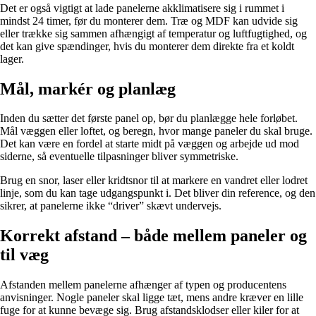
Det er også vigtigt at lade panelerne akklimatisere sig i rummet i
mindst 24 timer, før du monterer dem. Træ og MDF kan udvide sig
eller trække sig sammen afhængigt af temperatur og luftfugtighed, og
det kan give spændinger, hvis du monterer dem direkte fra et koldt
lager.
Mål, markér og planlæg
Inden du sætter det første panel op, bør du planlægge hele forløbet.
Mål væggen eller loftet, og beregn, hvor mange paneler du skal bruge.
Det kan være en fordel at starte midt på væggen og arbejde ud mod
siderne, så eventuelle tilpasninger bliver symmetriske.
Brug en snor, laser eller kridtsnor til at markere en vandret eller lodret
linje, som du kan tage udgangspunkt i. Det bliver din reference, og den
sikrer, at panelerne ikke “driver” skævt undervejs.
Korrekt afstand – både mellem paneler og
til væg
Afstanden mellem panelerne afhænger af typen og producentens
anvisninger. Nogle paneler skal ligge tæt, mens andre kræver en lille
fuge for at kunne bevæge sig. Brug afstandsklodser eller kiler for at