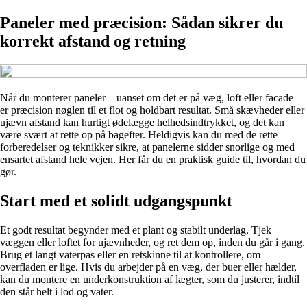
Paneler med præcision: Sådan sikrer du
korrekt afstand og retning
Når du monterer paneler – uanset om det er på væg, loft eller facade –
er præcision nøglen til et flot og holdbart resultat. Små skævheder eller
ujævn afstand kan hurtigt ødelægge helhedsindtrykket, og det kan
være svært at rette op på bagefter. Heldigvis kan du med de rette
forberedelser og teknikker sikre, at panelerne sidder snorlige og med
ensartet afstand hele vejen. Her får du en praktisk guide til, hvordan du
gør.
Start med et solidt udgangspunkt
Et godt resultat begynder med et plant og stabilt underlag. Tjek
væggen eller loftet for ujævnheder, og ret dem op, inden du går i gang.
Brug et langt vaterpas eller en retskinne til at kontrollere, om
overfladen er lige. Hvis du arbejder på en væg, der buer eller hælder,
kan du montere en underkonstruktion af lægter, som du justerer, indtil
den står helt i lod og vater.