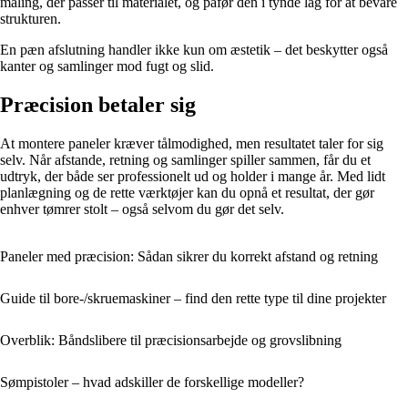
maling, der passer til materialet, og påfør den i tynde lag for at bevare
strukturen.
En pæn afslutning handler ikke kun om æstetik – det beskytter også
kanter og samlinger mod fugt og slid.
Præcision betaler sig
At montere paneler kræver tålmodighed, men resultatet taler for sig
selv. Når afstande, retning og samlinger spiller sammen, får du et
udtryk, der både ser professionelt ud og holder i mange år. Med lidt
planlægning og de rette værktøjer kan du opnå et resultat, der gør
enhver tømrer stolt – også selvom du gør det selv.
Paneler med præcision: Sådan sikrer du korrekt afstand og retning
Guide til bore-/skruemaskiner – find den rette type til dine projekter
Overblik: Båndslibere til præcisionsarbejde og grovslibning
Sømpistoler – hvad adskiller de forskellige modeller?